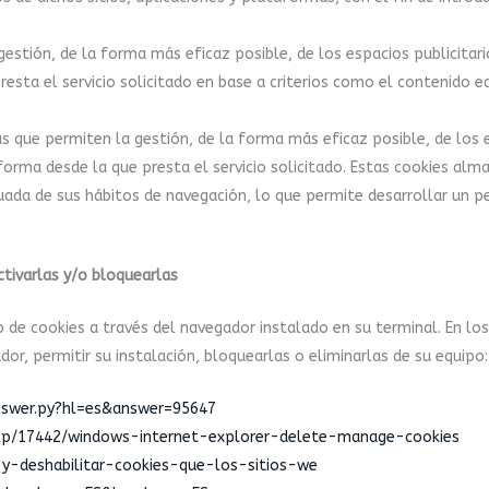
estión, de la forma más eficaz posible, de los espacios publicitario
esta el servicio solicitado en base a criterios como el contenido e
s que permiten la gestión, de la forma más eficaz posible, de los es
aforma desde la que presta el servicio solicitado. Estas cookies a
uada de sus hábitos de navegación, lo que permite desarrollar un pe
tivarlas y/o bloquearlas
 de cookies a través del navegador instalado en su terminal. En lo
or, permitir su instalación, bloquearlas o eliminarlas de su equipo:
nswer.py?hl=es&answer=95647
elp/17442/windows-internet-explorer-delete-manage-cookies
r-y-deshabilitar-cookies-que-los-sitios-we