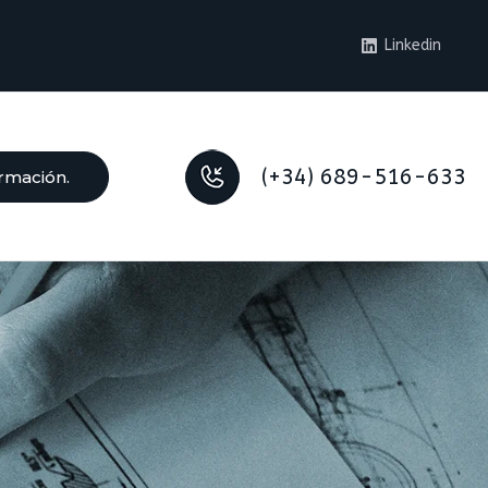
Linkedin
(+34) 689-516-633
ormación.