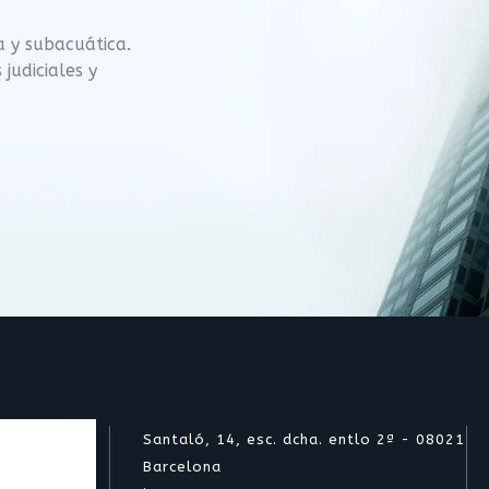
a y subacuática.
judiciales y
Santaló, 14, esc. dcha. entlo 2ª - 08021
Barcelona