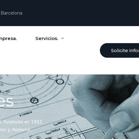
n Barcelona
mpresa.
Servicios.
Solicite inf
es
ial fundado en 1992.
ona y Andorra.